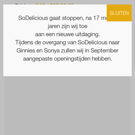
Telefoon
043 - 325 20 35
E-mail
info@sodelicious.nl
SLUITEN
SoDelicious gaat stoppen, na 17 mooie
jaren zijn wij toe
KvK 14115423
aan een nieuwe uitdaging.
Bank NL30 ABNA0527715425
Tijdens de overgang van SoDelicious naar
BTWnr 820719985B01
Ginnies en Sonya zullen wij in September
Uniforme voorwaarden horeca
aangepaste openingstijden hebben.